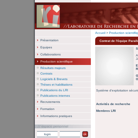
Accueil
>
Production scientifi
Présentation
Contrat de l'équipe Paral
Equipes
S
Collaborations
A
J
Production scientifique
E
Résultats majeurs
R
Contrats
G
Logiciels & Brevets
O
Thèses et habilitations
Publications du LRI
Système d'exploitation sécuri
Publications internes
Recrutements
Activités de recherche
Formation
Membres LRI
Informations pratiques