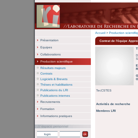
Accueil
>
Production scientifi
Présentation
Contrat de l'équipe Appre
Equipes
T
Collaborations
D
S
Production scientifique
E
Résultats majeurs
R
Contrats
G
Logiciels & Brevets
O
Thèses et habilitations
Publications du LRI
TecCSTES
Publications internes
Recrutements
Activités de recherche
Formation
Membres LRI
Informations pratiques