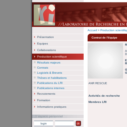
Accueil
>
Production scientifi
Présentation
Contrat de l'équipe
Equipes
R
Collaborations
A
D
Production scientifique
E
Résultats majeurs
R
Contrats
G
Logiciels & Brevets
O
Thèses et habilitations
Publications du LRI
ANR RESCUE
Publications internes
Recrutements
Activités de recherche
Formation
Membres LRI
Informations pratiques