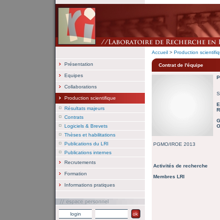
Accueil
>
Production scientifi
Présentation
Contrat de l'équipe
Equipes
P
Collaborations
S
Production scientifique
E
Résultats majeurs
R
Contrats
G
Logiciels & Brevets
O
Thèses et habilitations
Publications du LRI
PGMO/IROE 2013
Publications internes
Recrutements
Activités de recherche
Formation
Membres LRI
Informations pratiques