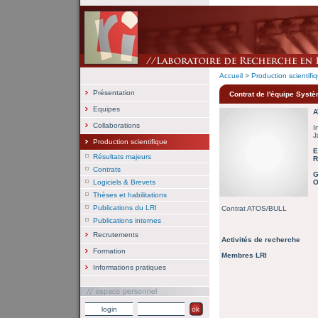
Accueil
>
Production scientifi
Présentation
Contrat de l'équipe Syst
Equipes
A
Collaborations
I
J
Production scientifique
E
Résultats majeurs
R
Contrats
G
Logiciels & Brevets
O
Thèses et habilitations
Publications du LRI
Contrat ATOS/BULL
Publications internes
Recrutements
Activités de recherche
Formation
Membres LRI
Informations pratiques