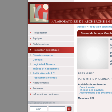
Accueil
>
Production scientifi
Présentation
Contrat de l'équipe Grap
Equipes
P
Collaborations
S
A
Production scientifique
E
Résultats majeurs
R
Contrats
G
Logiciels & Brevets
O
Thèses et habilitations
Publications du LRI
PEPS MIRFID
Publications internes
PEPS MIRFID PROLONGAT
Recrutements
Activités de recherche
Combinatoire
Formation
Théorie des graphes
Algorithmique des systèmes
Informations pratiques
Membres LRI