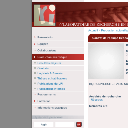
Accueil
>
Production scientifi
Présentation
Contrat de l'équipe Rése
Equipes
B
Collaborations
J
Production scientifique
E
Résultats majeurs
R
Contrats
G
Logiciels & Brevets
O
Thèses et habilitations
Publications du LRI
BQR UNIVERSITE PARIS-S
Publications internes
Recrutements
Activités de recherche
Réseaux
Formation
Membres LRI
Informations pratiques