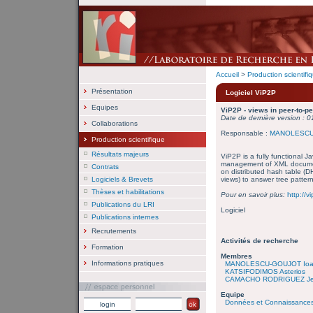
Accueil
>
Production scientifi
Présentation
Logiciel ViP2P
Equipes
ViP2P - views in peer-to-p
Date de dernière version : 0
Collaborations
Responsable :
MANOLESCU
Production scientifique
Résultats majeurs
ViP2P is a fully functional Ja
management of XML document
Contrats
on distributed hash table (DH
Logiciels & Brevets
views) to answer tree patter
Thèses et habilitations
Pour en savoir plus:
http://vi
Publications du LRI
Logiciel
Publications internes
Recrutements
Activités de recherche
Formation
Membres
Informations pratiques
MANOLESCU-GOUJOT Io
KATSIFODIMOS Asterios
CAMACHO RODRIGUEZ Je
Equipe
Données et Connaissances