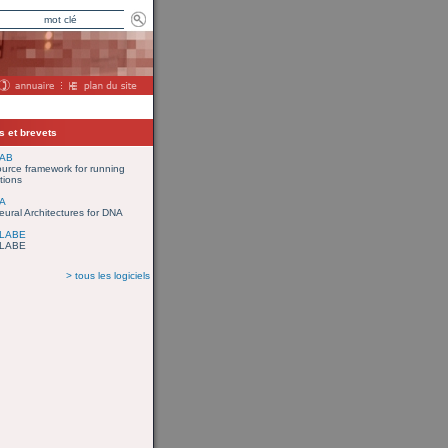
s et brevets
AB
urce framework for running
tions
A
ural Architectures for DNA
LABE
LABE
> tous les logiciels