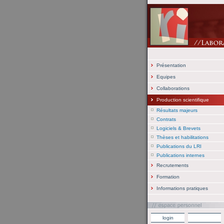
Présentation
Equipes
Collaborations
Production scientifique
Résultats majeurs
Contrats
Logiciels & Brevets
Thèses et habilitations
Publications du LRI
Publications internes
Recrutements
Formation
Informations pratiques