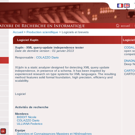
Accueil
>
Production scientifique
> Logiciels et brevets
Logiciel XupIn
Logiciel
XupIn - XML query-update independence tester
CODAL
Date de dernière version : 01 janvier 2013
open so
competi
Responsable :
COLAZZO Dario
DNADN
Deep Ne
XUpIn is a static analyzer designed for detecting XML query update
independence, in presence of a schema. It has been inspired by
CARTO
experienced research on type systems for XML languages. The resulting
CARTO
method features solid formal foundation, high precision, efficiency and
scalability.
Logiciel
Activités de recherche
Membres
BIDOIT Nicole
COLAZZO Dario
ULLIANA Federico
Equipe
Données et Connaissances Massives et Hétérogènes