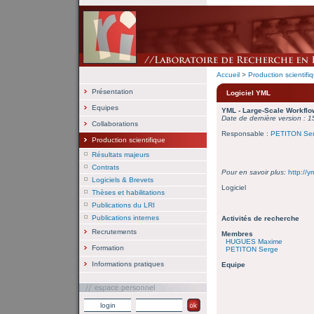
Accueil
>
Production scientifi
Présentation
Logiciel YML
Equipes
YML - Large-Scale Workfl
Date de dernière version : 
Collaborations
Responsable :
PETITON Se
Production scientifique
Résultats majeurs
Contrats
Pour en savoir plus:
http://y
Logiciels & Brevets
Logiciel
Thèses et habilitations
Publications du LRI
Publications internes
Activités de recherche
Recrutements
Membres
HUGUES Maxime
Formation
PETITON Serge
Informations pratiques
Equipe